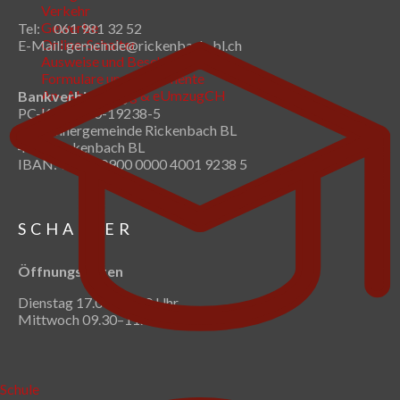
Verkehr
Gewerbe
Tel: 061 981 32 52
Online-Schalter
E-Mail:
gemeinde@rickenbach-bl.ch
Ausweise und Bescheinigungen
Formulare und Reglemente
An- Abmeldung & eUmzugCH
Bankverbindung
login
PC-Konto: 40-19238-5
Einwohnergemeinde Rickenbach BL
4462 Rickenbach BL
IBAN: CH96 0900 0000 4001 9238 5
SCHALTER
Öffnungszeiten
Dienstag 17.00–19.00 Uhr
Mittwoch 09.30–11.30 Uhr
Schule