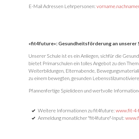
E-Mail Adressen Lehrpersonen:
vorname.nachname@s
«fit4future»: Gesundheitsförderung an unserer 
Unserer Schule ist es ein Anliegen, sichfür die Gesu
bietet Primarschulen ein tolles Angebot zu den Th
Weiterbildungen, Elternabende, Bewegungsmaterialieno
zu einem bewegten, gesunden Lebensstilzumotiviere
Pfannenfertige Spielideen und wertvolle Informationen
Weitere Informationen zu fit4future:
www.fit-4-
Anmeldung monatlicher "fit4future"-Input:
www.fi