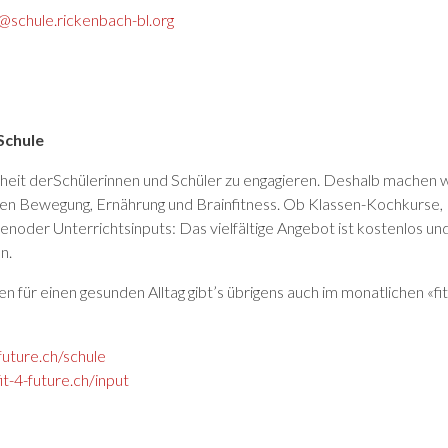
chule.rickenbach-bl.org
Schule
ndheit derSchülerinnen und Schüler zu engagieren. Deshalb machen w
emen Bewegung, Ernährung und Brainfitness. Ob Klassen-Kochkurse
der Unterrichtsinputs: Das vielfältige Angebot ist kostenlos und l
n.
 für einen gesunden Alltag gibt’s übrigens auch im monatlichen «fit
future.ch/schule
t-4-future.ch/input