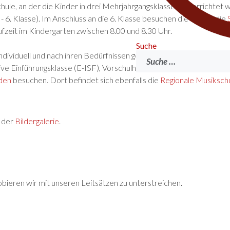
Schule, an der die Kinder in drei Mehrjahrgangsklassen unterricht
. - 6. Klasse). Im Anschluss an die 6. Klasse besuchen die Kinder die
aufzeit im Kindergarten zwischen 8.00 und 8.30 Uhr.
Suche
Suchen
individuell und nach ihren Bedürfnissen gefördert.
ative Einführungsklasse (E-ISF), Vorschulheilpädagogik (VHP), Förd
nden
besuchen. Dort befindet sich ebenfalls die
Regionale Musiksch
n der
Bildergalerie
.
robieren wir mit unseren Leitsätzen zu unterstreichen.