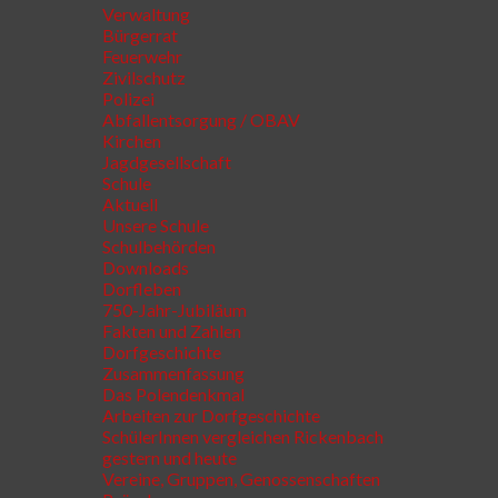
Verwaltung
Bürgerrat
Feuerwehr
Zivilschutz
Polizei
Abfallentsorgung / OBAV
Kirchen
Jagdgesellschaft
Schule
Aktuell
Unsere Schule
Schulbehörden
Downloads
Dorfleben
750-Jahr-Jubiläum
Fakten und Zahlen
Dorfgeschichte
Zusammenfassung
Das Polendenkmal
Arbeiten zur Dorfgeschichte
SchülerInnen vergleichen Rickenbach
gestern und heute
Vereine, Gruppen, Genossenschaften