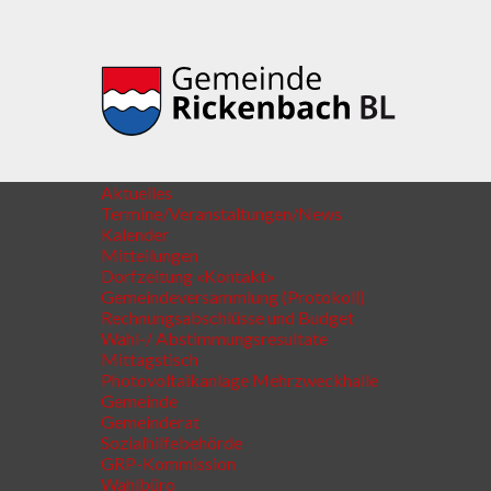
Aktuelles
Termine/Veranstaltungen/News
Kalender
Mitteilungen
Dorfzeitung «Kontakt»
Gemeindeversammlung (Protokoll)
Rechnungsabschlüsse und Budget
Wahl-/ Abstimmungsresultate
Mittagstisch
Photovoltaikanlage Mehrzweckhalle
Gemeinde
Gemeinderat
Sozialhilfebehörde
GRP-Kommission
Wahlbüro