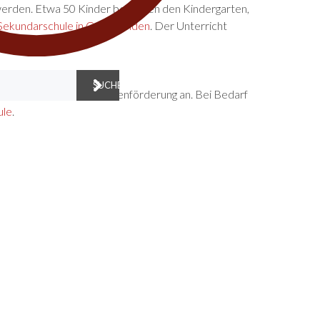
et werden. Etwa 50 Kinder besuchen den Kindergarten,
Sekundarschule in Gelterkinden
. Der Unterricht
SUCHEN
erunterricht sowie Begabtenförderung an. Bei Bedarf
ule
.