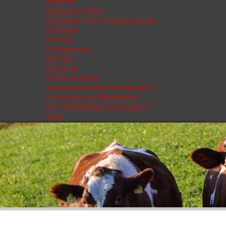
Bräuche
Wohnen im Alter
Einkaufen in der Umgebung und
Hofläden
Freizeit
Fotogalerien
Verkehr
Gewerbe
Online-Schalter
Ausweise und Bescheinigungen
Formulare und Reglemente
An- Abmeldung & eUmzugCH
login