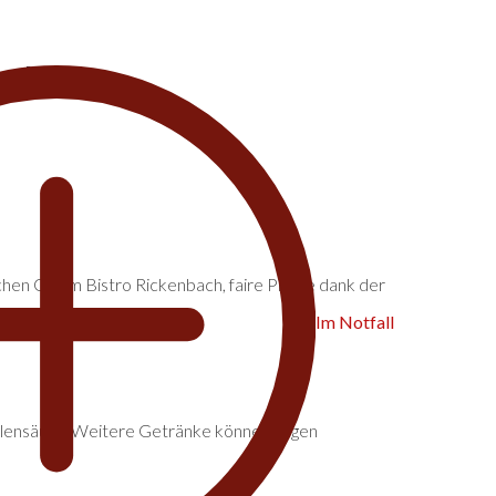
ach
hen Ort im Bistro Rickenbach, faire Preise dank der
Im Notfall
Kohlensäure. Weitere Getränke können gegen