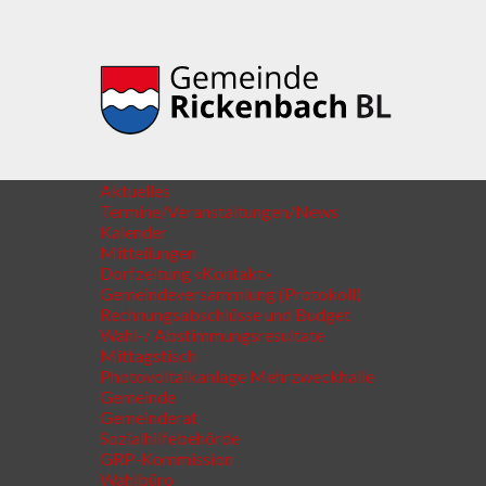
Aktuelles
Termine/Veranstaltungen/News
Kalender
Mitteilungen
Dorfzeitung «Kontakt»
Gemeindeversammlung (Protokoll)
Rechnungsabschlüsse und Budget
Wahl-/ Abstimmungsresultate
Mittagstisch
Photovoltaikanlage Mehrzweckhalle
Gemeinde
Gemeinderat
Sozialhilfebehörde
GRP-Kommission
Wahlbüro