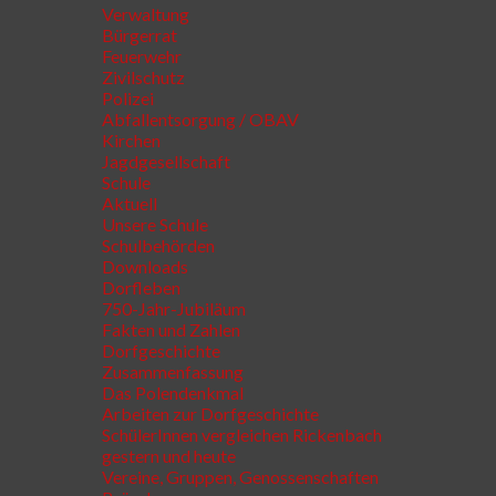
Verwaltung
Bürgerrat
Feuerwehr
Zivilschutz
Polizei
Abfallentsorgung / OBAV
Kirchen
Jagdgesellschaft
Schule
Aktuell
Unsere Schule
Schulbehörden
Downloads
Dorfleben
750-Jahr-Jubiläum
Fakten und Zahlen
Dorfgeschichte
Zusammenfassung
Das Polendenkmal
Arbeiten zur Dorfgeschichte
SchülerInnen vergleichen Rickenbach
gestern und heute
Vereine, Gruppen, Genossenschaften