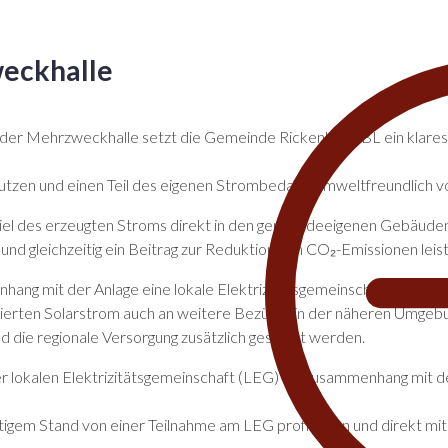
eckhalle
der Mehrzweckhalle setzt die Gemeinde Rickenbach BL ein klares Z
 nutzen und einen Teil des eigenen Strombedarfs umweltfreundlich v
 viel des erzeugten Stroms direkt in den gemeindeeigenen Gebäude
 und gleichzeitig ein Beitrag zur Reduktion von CO
₂
-Emissionen leis
hang mit der Anlage eine lokale Elektrizitätsgemeinschaft (LEG) 
duzierten Solarstrom auch an weitere Bezüger in der näheren Umge
nd die regionale Versorgung zusätzlich gestärkt werden.
er lokalen Elektrizitätsgemeinschaft (LEG) im Zusammenhang mit d
igem Stand von einer Teilnahme am LEG profitieren und direkt mit