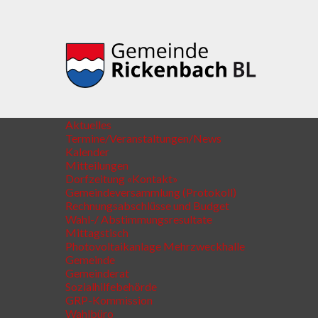
Aktuelles
Termine/Veranstaltungen/News
Kalender
Mitteilungen
Dorfzeitung «Kontakt»
Gemeindeversammlung (Protokoll)
Rechnungsabschlüsse und Budget
Wahl-/ Abstimmungsresultate
Mittagstisch
Photovoltaikanlage Mehrzweckhalle
Gemeinde
Gemeinderat
Sozialhilfebehörde
GRP-Kommission
Wahlbüro