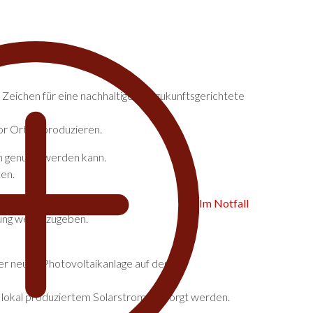
eichen für eine nachhaltige und zukunftsgerichtete
or Ort zu produzieren.
n genutzt werden kann.
ten.
aufzubauen.
Im Notfall
bung weiterzugeben.
er neuen Photovoltaikanlage auf der
 lokal produziertem Solarstrom versorgt werden.