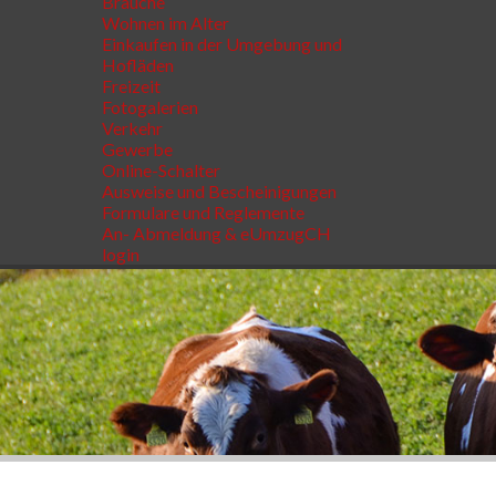
Bräuche
Wohnen im Alter
Einkaufen in der Umgebung und
Hofläden
Freizeit
Fotogalerien
Verkehr
Gewerbe
Online-Schalter
Ausweise und Bescheinigungen
Formulare und Reglemente
An- Abmeldung & eUmzugCH
login