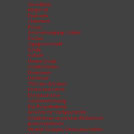
Verwaltung
Bürgerrat
Feuerwehr
Zivilschutz
Polizei
Abfallentsorgung / OBAV
Kirchen
Jagdgesellschaft
Schule
Aktuell
Unsere Schule
Schulbehörden
Downloads
Dorfleben
750-Jahr-Jubiläum
Fakten und Zahlen
Dorfgeschichte
Zusammenfassung
Das Polendenkmal
Arbeiten zur Dorfgeschichte
SchülerInnen vergleichen Rickenbach
gestern und heute
Vereine, Gruppen, Genossenschaften